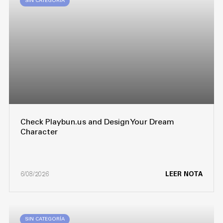
SIN CATEGORÍA
Check Playbun.us and Design Your Dream
Character
6/08/2026
LEER NOTA
SIN CATEGORÍA