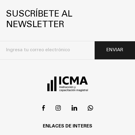
SUSCRÍBETE AL
NEWSLETTER
ENVIAR
ENLACES DE INTERES