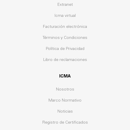
Extranet
Icma virtual
Facturación electrónica
Términos y Condiciones
Política de Privacidad
Libro de reclamaciones
ICMA
Nosotros
Marco Normativo
Noticias
Registro de Certificados